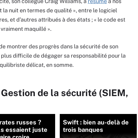
cite, son collègue Craig Williams, a
résumé
à nos
t la nuit en termes de qualité », entre le logiciel
es, et d’autres attribués à des états ; « le code est
 vraiment maquillé ».
io de montrer des progrès dans la sécurité de son
t plus difficile de dégager sa responsabilité pour la
quilibriste délicat, en somme.
 Gestion de la sécurité (SIEM,
rates russes ?
Swift : bien au-delà de
ls essaient juste
trois banques
faire croire