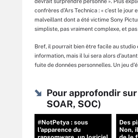
devrait surprendre personne ». Plus expli
confrères d’Ars Technica : « c’est le jour e
malveillant dont a été victime Sony Pictur
simpliste, pas vraiment complexe, et pas
Bref, il pourrait bien être facile au stud
information, mais il lui sera alors d’autan
fuite de données personnelles. Un jeu d’é
Pour approfondir sur
SOAR, SOC)
#NotPetya : sous
Des pi
l’apparence du
Non, i
ransomware, un logiciel
de le 