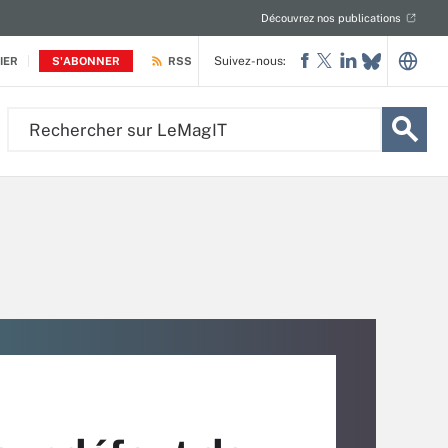
Découvrez nos publications
Suivez-nous:
IER
S'ABONNER
RSS
Rechercher
sur
LeMagIT