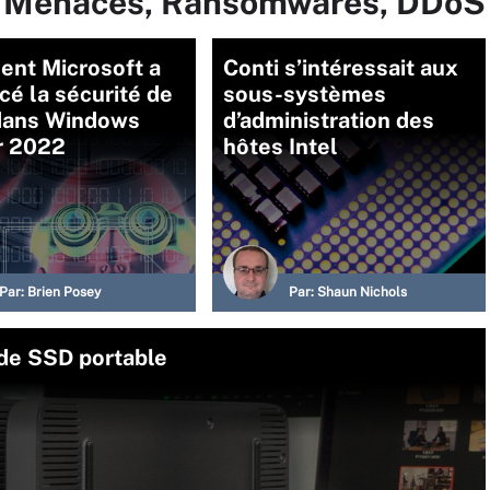
ur Menaces, Ransomwares, DDoS
nt Microsoft a
Conti s’intéressait aux
cé la sécurité de
sous-systèmes
dans Windows
d’administration des
r 2022
hôtes Intel
Par:
Brien Posey
Par:
Shaun Nichols
 de SSD portable