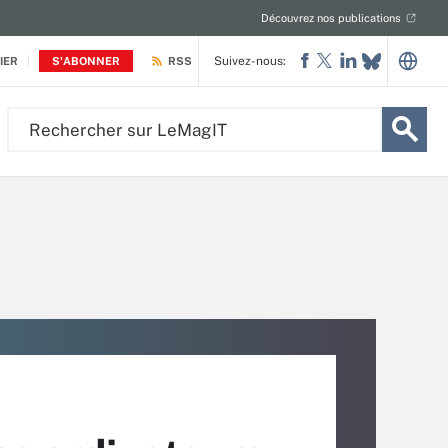
Découvrez nos publications
Suivez-nous:
IER
S'ABONNER
RSS
Rechercher
sur
LeMagIT