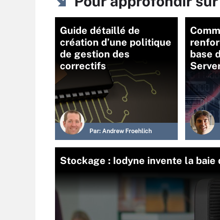
Pour approfondir s
Guide détaillé de
Comme
création d’une politique
renfor
de gestion des
base 
correctifs
Serve
Par:
Andrew Froehlich
Stockage : Iodyne invente la baie