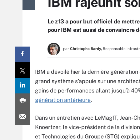
IBM rajeunit so
Le z13 a pour but officiel de mettre
pour IBM est aussi de convaincre d
par
Christophe Bardy,
Responsable infrast
IBM a dévoilé hier la dernière génératio
grand système s’appuie sur une architec
gains de performances allant jusqu’à 40
génération antérieure
.
Dans un entretien avec LeMagIT, Jean-C
Knoertzer, le vice-président de la divisi
et Technologies du Groupe (STG) expliq