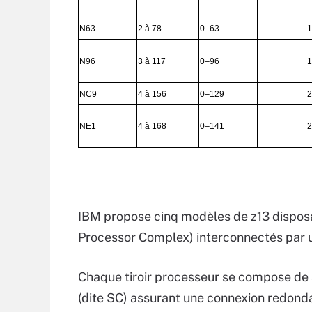
N63
2 à 78
0–63
1
N96
3 à 117
0–96
1
NC9
4 à 156
0–129
2
NE1
4 à 168
0–141
2
IBM propose cinq modèles de z13 disposan
Processor Complex) interconnectés par 
Chaque tiroir processeur se compose de 
(dite SC) assurant une connexion redonda