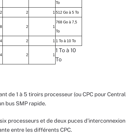
To
2
2
1
512 Go à 5 To
768 Go à 7,5
8
2
1
To
4
2
1
1 To à 10 To
1 To à 10
4
2
1
To
t de 1 à 5 tiroirs processeur (ou CPC pour Central
un bus SMP rapide.
six processeurs et de deux puces d’interconnexion
nte entre les différents CPC.