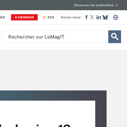
Découvrez nos publications
Suivez-nous:
IER
S'ABONNER
RSS
Rechercher
sur
LeMagIT