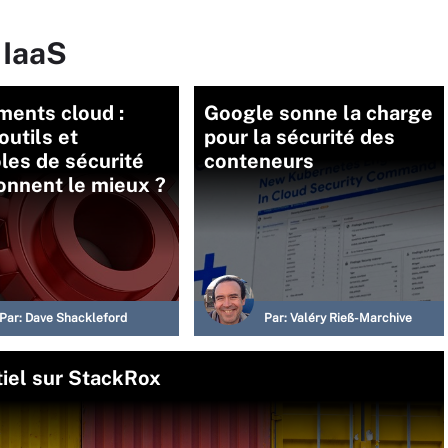
 IaaS
ments cloud :
Google sonne la charge
outils et
pour la sécurité des
les de sécurité
conteneurs
onnent le mieux ?
Par:
Dave Shackleford
Par:
Valéry Rieß-Marchive
tiel sur StackRox