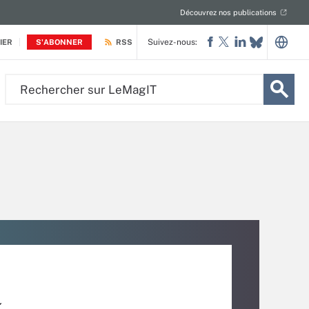
Découvrez nos publications
Suivez-nous:
IER
S'ABONNER
RSS
Rechercher
sur
LeMagIT