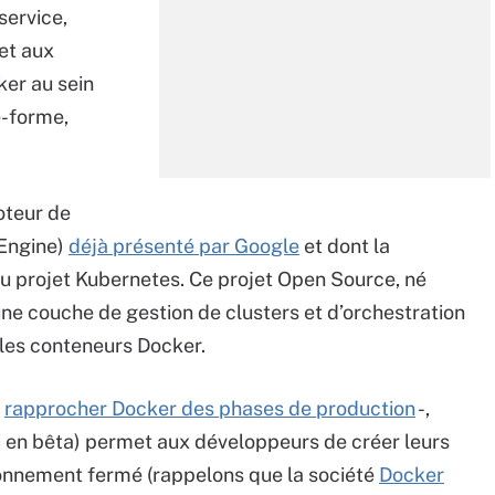
service,
et aux
er au sein
e-forme,
oteur de
 Engine)
déjà présenté par Google
et dont la
 au projet Kubernetes. Ce projet Open Source, né
une couche de gestion de clusters et d’orchestration
 les conteneurs Docker.
e
rapprocher Docker des phases de production
-,
i en bêta) permet aux développeurs de créer leurs
ronnement fermé (rappelons que la société
Docker