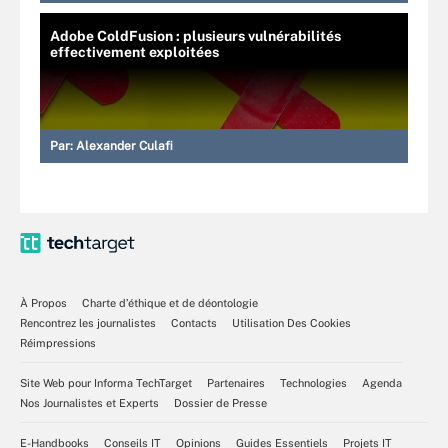
Adobe ColdFusion : plusieurs vulnérabilités
effectivement exploitées
Par:
Alexander Culafi
À Propos
Charte d’éthique et de déontologie
Rencontrez les journalistes
Contacts
Utilisation Des Cookies
Réimpressions
Site Web pour Informa TechTarget
Partenaires
Technologies
Agenda
Nos Journalistes et Experts
Dossier de Presse
E-Handbooks
Conseils IT
Opinions
Guides Essentiels
Projets IT