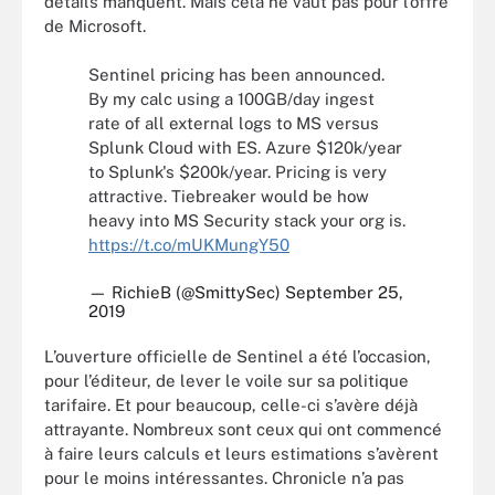
détails manquent. Mais cela ne vaut pas pour l’offre
de Microsoft.
Sentinel pricing has been announced.
By my calc using a 100GB/day ingest
rate of all external logs to MS versus
Splunk Cloud with ES. Azure $120k/year
to Splunk's $200k/year. Pricing is very
attractive. Tiebreaker would be how
heavy into MS Security stack your org is.
https://t.co/mUKMungY50
— RichieB (@SmittySec)
September 25,
2019
L’ouverture officielle de Sentinel a été l’occasion,
pour l’éditeur, de lever le voile sur sa politique
tarifaire. Et pour beaucoup, celle-ci s’avère déjà
attrayante. Nombreux sont ceux qui ont commencé
à faire leurs calculs et leurs estimations s’avèrent
pour le moins intéressantes. Chronicle n’a pas