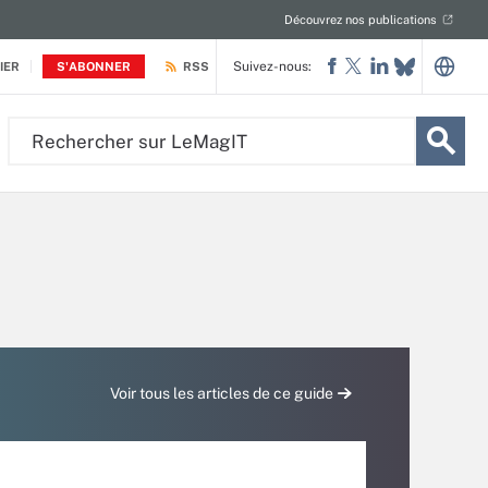
Découvrez nos publications
Suivez-nous:
IER
S'ABONNER
RSS
Rechercher
sur
LeMagIT
Voir tous les articles de ce guide