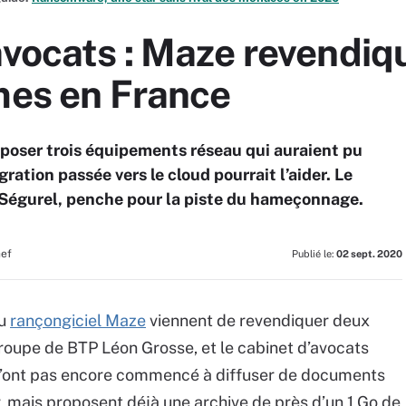
avocats : Maze revendi
mes en France
poser trois équipements réseau qui auraient pu
gration passée vers le cloud pourrait l’aider. Le
 Ségurel, penche pour la piste du hameçonnage.
hef
Publié le:
02 sept. 2020
du
rançongiciel Maze
viennent de revendiquer deux
groupe de BTP Léon Grosse, et le cabinet d’avocats
 n’ont pas encore commencé à diffuser de documents
r, mais proposent déjà une archive de près d’un 1 Go de