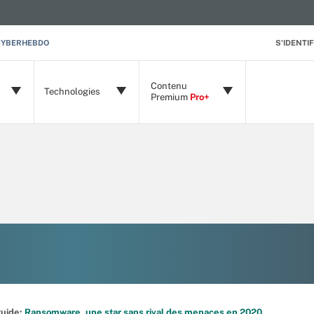
CYBERHEBDO
S'IDENTIF
Contenu
Technologies
Premium
Pro+
 guide:
Ransomware, une star sans rival des menaces en 2020