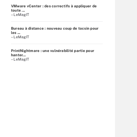
VMware vCenter : des correctifs à appliquer de
toute ...
– LeMagIT
Bureau à distance : nouveau coup de tocsin pour
les ...
– LeMagIT
PrintNightmare : une vulnérabilité partie pour
hanter...
– LeMagIT