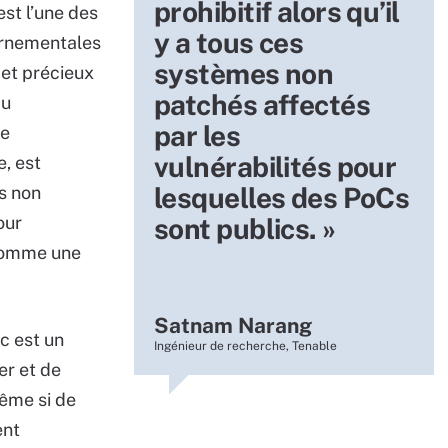
prohibitif alors qu’il
est l’une des
y a tous ces
vernementales
systèmes non
et précieux
patchés affectés
au
par les
le
vulnérabilités pour
, est
lesquelles des PoCs
es non
our
sont publics. »
 comme une
Satnam Narang
c est un
Ingénieur de recherche, Tenable
er et de
même si de
ent