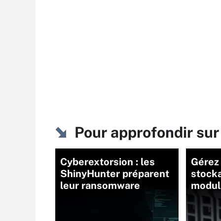
Pour approfondir s
Cyberextorsion : les
Gérez 
ShinyHunter préparent
stock
leur ransomware
modul