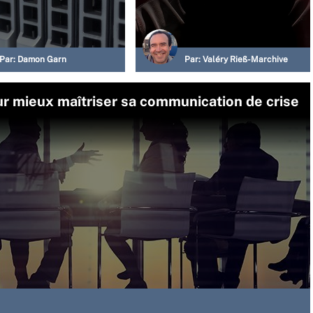
Par:
Damon Garn
Par:
Valéry Rieß-Marchive
ur mieux maîtriser sa communication de crise