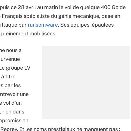
puis ce 28 avril au matin le vol de quelque 400 Go de
e Français spécialiste du génie mécanique, basé en
 attaque par
ransomware
. Ses équipes, épaulées
 pleinement mobilisées.
 ne nous a
 survenue
 Le groupe LV
à titre
s par les
entrevoir une
 vol d’un
, rien dans
ompromission
 Reorev. Et les noms prestigieux ne manquent pas :