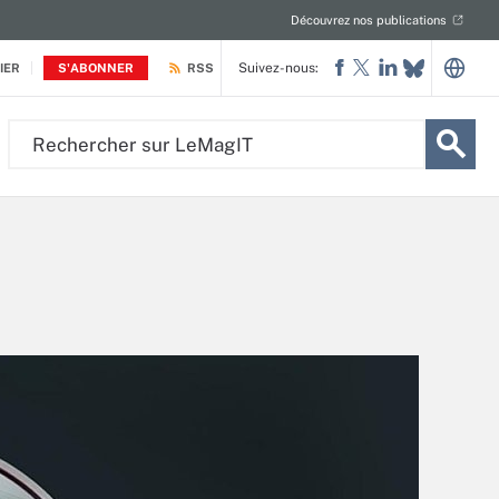
Découvrez nos publications
Suivez-nous:
IER
S'ABONNER
RSS
Rechercher
sur
LeMagIT