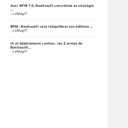
Avec BPM 7.0, Bonitasoft concrétise sa stratégie
...
– LeMagIT
BPM : Bonitasoft veut rééquilibrer ses éditions ...
– LeMagIT
IA et déploiement continu : les 2 armes de
Bonitasoft...
– LeMagIT