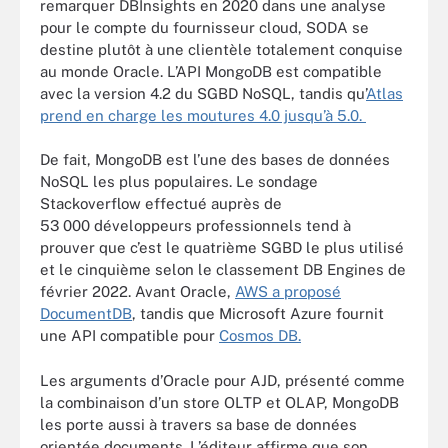
remarquer DBInsights en 2020 dans une analyse
pour le compte du fournisseur cloud, SODA se
destine plutôt à une clientèle totalement conquise
au monde Oracle. L’API MongoDB est compatible
avec la version 4.2 du SGBD NoSQL, tandis qu’
Atlas
prend en charge les moutures 4.0 jusqu’à 5.0.
De fait, MongoDB est l’une des bases de données
NoSQL les plus populaires. Le sondage
Stackoverflow effectué auprès de
53 000 développeurs professionnels tend à
prouver que c’est le quatrième SGBD le plus utilisé
et le cinquième selon le classement DB Engines de
février 2022. Avant Oracle,
AWS a proposé
DocumentDB
, tandis que Microsoft Azure fournit
une API compatible pour
Cosmos DB.
Les arguments d’Oracle pour AJD, présenté comme
la combinaison d’un store OLTP et OLAP, MongoDB
les porte aussi à travers sa base de données
orientée documents. L’éditeur affirme que son