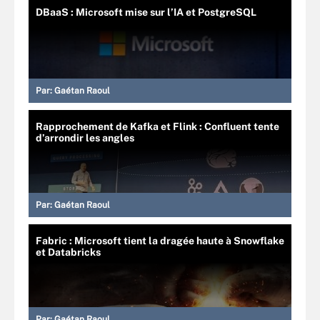
DBaaS : Microsoft mise sur l’IA et PostgreSQL
Par:
Gaétan Raoul
Rapprochement de Kafka et Flink : Confluent tente
d’arrondir les angles
Par:
Gaétan Raoul
Fabric : Microsoft tient la dragée haute à Snowflake
et Databricks
Par:
Gaétan Raoul