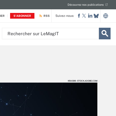
Découvrez nos publications
Suivez-nous:
IER
S'ABONNER
RSS
Rechercher
sur
LeMagIT
KRAS99 - STOCK.ADOBE.COM
KRAS99 - STOCK.ADOBE.COM