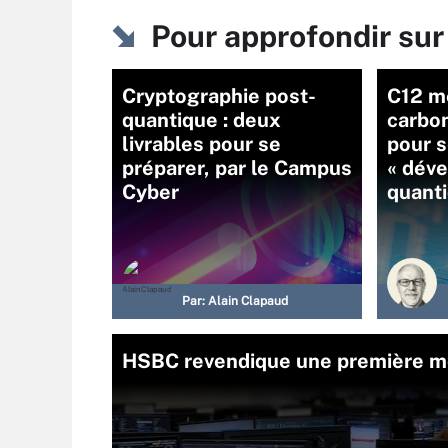
Pour approfondir sur
Cryptographie post-
C12 me
quantique : deux
carbo
livrables pour se
pour s
préparer, par le Campus
« dév
Cyber
quanti
Par:
Alain Clapaud
HSBC revendique une première mo