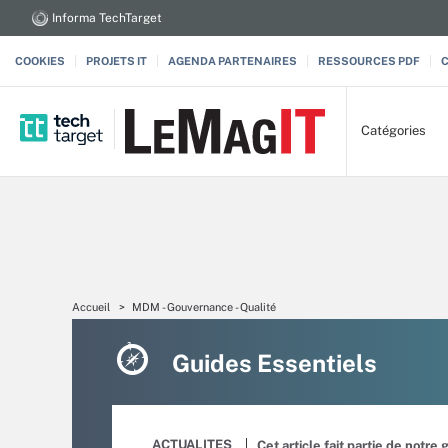
Informa TechTarget
COOKIES
PROJETS IT
AGENDA PARTENAIRES
RESSOURCES PDF
Catégories
Accueil
MDM - Gouvernance - Qualité
Guides Essentiels
ACTUALITES
Cet article fait partie de notre