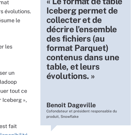
« Le format de table
rmat
Iceberg permet de
s évolutions.
collecter et de
résume le
décrire l’ensemble
des fichiers (au
format Parquet)
er les
contenus dans une
table, et leurs
ser un
évolutions. »
’Hadoop
quer tout ce
r Iceberg »,
Benoît Dageville
Cofondateur et président responsable du
produit, Snowflake
est fait