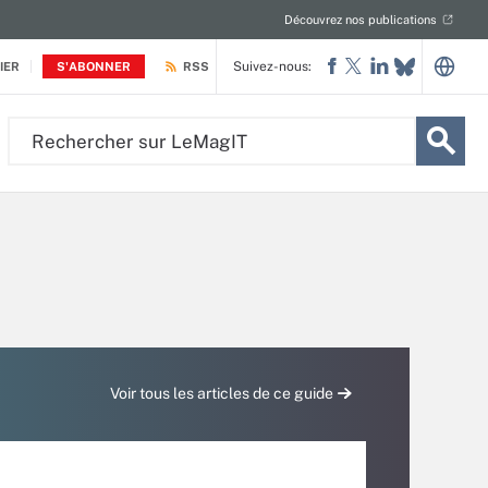
Découvrez nos publications
Suivez-nous:
IER
S'ABONNER
RSS
Rechercher
sur
LeMagIT
Voir tous les articles de ce guide