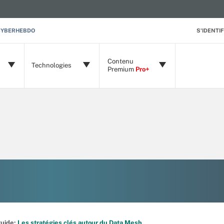
CYBERHEBDO
S'IDENTIF
Contenu
Technologies
Premium
Pro+
 guide:
Les stratégies clés autour du Data Mesh