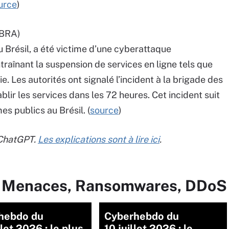
urce
)
BRA)
 Brésil, a été victime d’une cyberattaque
entraînant la suspension de services en ligne tels que
e. Les autorités ont signalé l’incident à la brigade des
blir les services dans les 72 heures. Cet incident suit
s publics au Brésil. (
source
)
 ChatGPT.
Les explications sont à lire ici
.
ur Menaces, Ransomwares, DDoS
hebdo du
Cyberhebdo du
llet 2026 : le plus
10 juillet 2026 : le