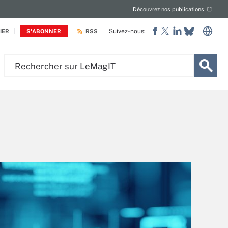
Découvrez nos publications
Suivez-nous:
IER
S'ABONNER
RSS
Rechercher
sur
LeMagIT