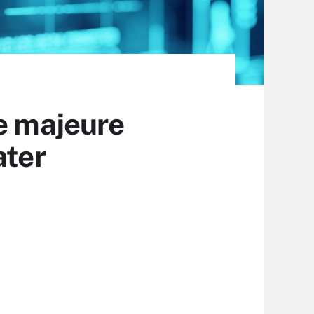
ue majeure
ater