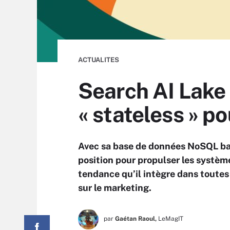
ACTUALITES
Search AI Lake 
« stateless » p
Avec sa base de données NoSQL ba
position pour propulser les systèm
tendance qu’il intègre dans toutes 
sur le marketing.
par
Gaétan Raoul,
LeMagIT