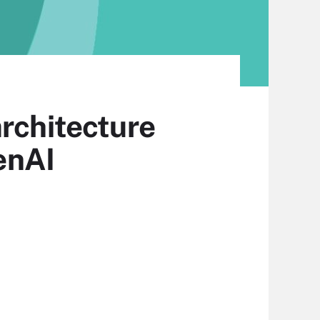
architecture
genAI