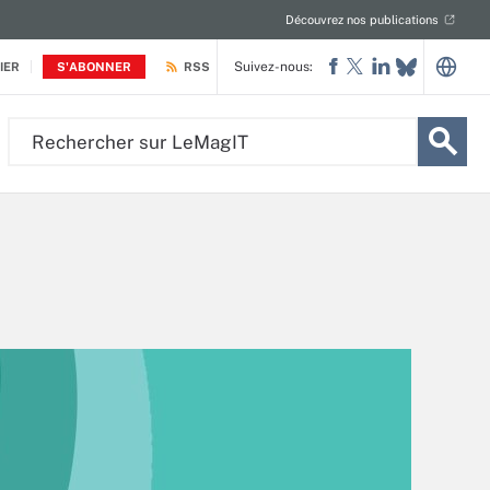
Découvrez nos publications
Suivez-nous:
IER
S'ABONNER
RSS
Rechercher
sur
LeMagIT