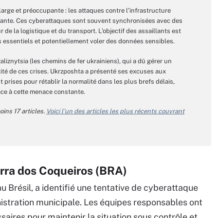
arge et préoccupante : les attaques contre l’infrastructure
rante. Ces cyberattaques sont souvent synchronisées avec des
 de la logistique et du transport. L’objectif des assaillants est
s essentiels et potentiellement voler des données sensibles.
liznytsia (les chemins de fer ukrainiens), qui a dû gérer un
ité de ces crises. Ukrzposhta a présenté ses excuses aux
 prises pour rétablir la normalité dans les plus brefs délais,
ace à cette menace constante.
ins 17 articles.
Voici l’un des articles les plus récents couvrant
rra dos Coqueiros (BRA)
u Brésil, a identifié une tentative de cyberattaque
nistration municipale. Les équipes responsables ont
aires pour maintenir la situation sous contrôle et