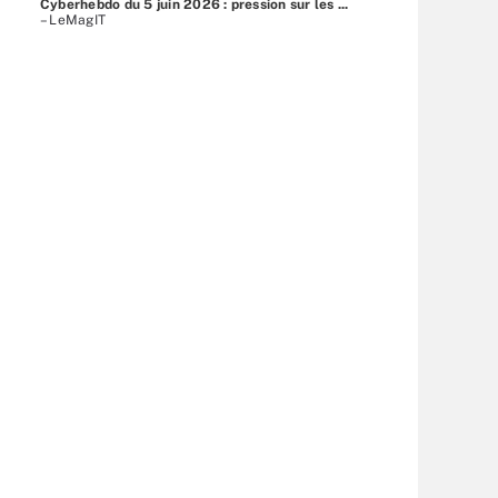
Cyberhebdo du 5 juin 2026 : pression sur les ...
– LeMagIT