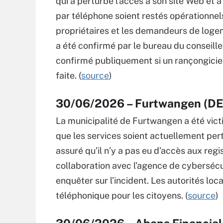
qui a perturbé l’accès à son site Web et à 
par téléphone soient restés opérationnels,
propriétaires et les demandeurs de loge
a été confirmé par le bureau du conseille
confirmé publiquement si un rançongiciel
faite. (
source
)
30/06/2026 – Furtwangen (D
La municipalité de Furtwangen a été vict
que les services soient actuellement pert
assuré qu’il n’y a pas eu d’accès aux regi
collaboration avec l’agence de cyberséc
enquêter sur l’incident. Les autorités loc
téléphonique pour les citoyens. (
source
)