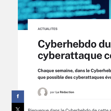
ACTUALITES
Cyberhebdo du 3
cyberattaque co
Chaque semaine, dans le Cyberhebd
que possible des cyberattaques évo
par
La Rédaction
Bienvenue dans le Cyberhebdo de cette