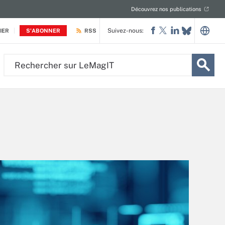
Découvrez nos publications
Suivez-nous:
IER
S'ABONNER
RSS
Rechercher
sur
LeMagIT