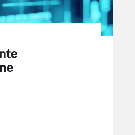
nte
nne