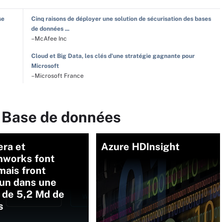
se
Cinq raisons de déployer une solution de sécurisation des bases
de données ...
–McAfee Inc
Cloud et Big Data, les clés d'une stratégie gagnante pour
Microsoft
–Microsoft France
r Base de données
era et
Azure HDInsight
nworks font
mais front
n dans une
 de 5,2 Md de
s