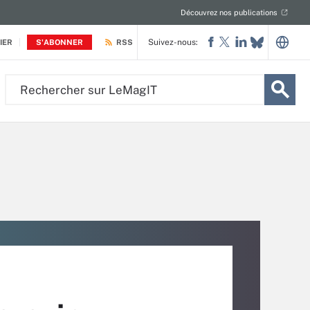
Découvrez nos publications
Suivez-nous:
IER
S'ABONNER
RSS
Rechercher
sur
LeMagIT