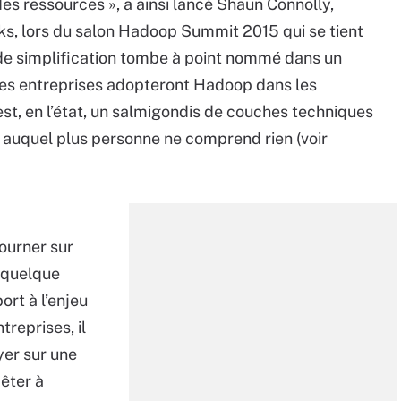
 des ressources », a ainsi lancé Shaun Connolly,
ks, lors du salon Hadoop Summit 2015 qui se tient
 de simplification tombe à point nommé dans un
 les entreprises adopteront Hadoop dans les
est, en l’état, un salmigondis de couches techniques
t auquel plus personne ne comprend rien (voir
tourner sur
 quelque
rt à l’enjeu
treprises, il
yer sur une
êter à