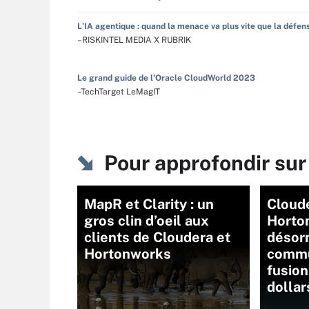
L'IA agentique : quand la menace va plus vite que la défen
–RISKINTEL MEDIA X RUBRIK
Le grand guide de l'Oracle CloudWorld 2023
–TechTarget LeMagIT
Pour approfondir su
MapR et Clarity : un
Cloud
gros clin d’oeil aux
Horto
clients de Cloudera et
désor
Hortonworks
commu
fusion
dollar