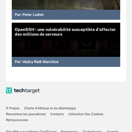
Par:
Peter Loshin
OpenSSH : une vulnérabilité susceptible d'affecter
des millions de serveurs
Par:
Valéry Rieß-Marchive
À Propos
Charte d’éthique et de déontologie
Rencontrez les journalistes
Contacts
Utilisation Des Cookies
Réimpressions
Site Web pour Informa TechTarget
Partenaires
Technologies
Agenda