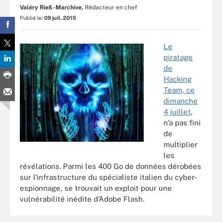
Valéry Rieß-Marchive,
Rédacteur en chef
Publié le:
09 juil. 2015
Le
piratage
de
Hacking
Team, ce
dimanche
4 juillet
,
n’a pas fini
de
multiplier
les
révélations. Parmi les 400 Go de données dérobées
sur l’infrastructure du spécialiste italien du cyber-
espionnage, se trouvait un exploit pour une
vulnérabilité inédite d’Adobe Flash.