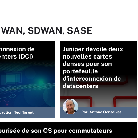
ur WAN, SDWAN, SASE
connexion de
Juniper dévoile deux
nters (DCI)
nouvelles cartes
denses pour son
portefeuille
d'interconnexion de
datacenters
Par:
Antone Gonsalves
daction TechTarget
neurisée de son OS pour commutateurs