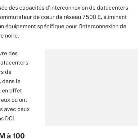
sée des capacités d’interconnexion de datacenters
 commutateur de cœur de réseau 7500 E, éliminant
r un équipement spécifique pour l’interconnexion de
e noire.
vre des
datacenters
rs de
 dans le
 en effet
 eux ou ont
rs avec ceux
ns DCI.
M à 100