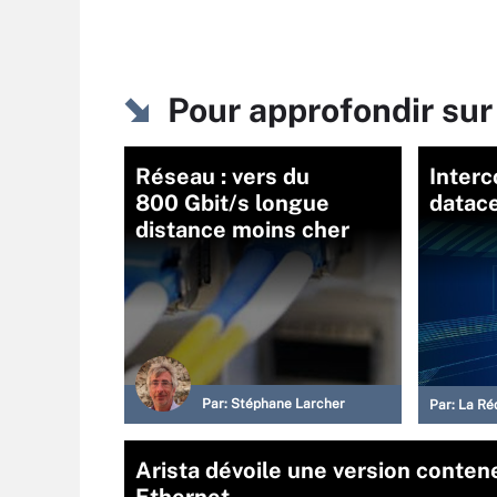
Pour approfondir s
Réseau : vers du
Inter
800 Gbit/s longue
datace
distance moins cher
Par:
Stéphane Larcher
Par:
La Ré
Arista dévoile une version conte