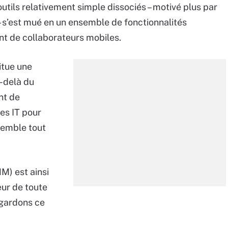
utils relativement simple dissociés – motivé plus par
– s’est mué en un ensemble de fonctionnalités
ant de collaborateurs mobiles.
itue une
u-delà du
nt de
ces IT pour
nsemble tout
M) est ainsi
œur de toute
egardons ce