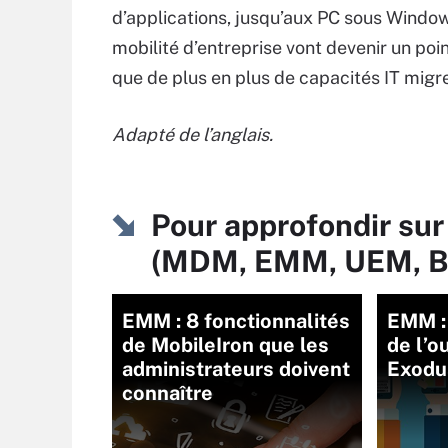
d’applications, jusqu’aux PC sous Window
mobilité d’entreprise vont devenir un poi
que de plus en plus de capacités IT migr
Adapt
é de l
’anglais.
Pour approfondir sur
(MDM, EMM, UEM, 
EMM : 8 fonctionnalités
EMM :
de MobileIron que les
de l’o
administrateurs doivent
Exodu
connaître