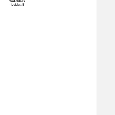
WatchDox
– LeMagIT