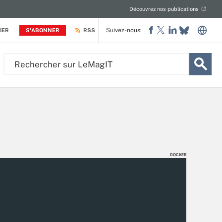
Découvrez nos publications
Suivez-nous:
IER
S'ABONNER
RSS
Rechercher
sur
LeMagIT
DOCKER
DOCKER