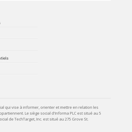
s
tiels