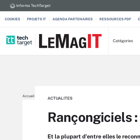
Informa TechTarget
COOKIES
PROJETS IT
AGENDA PARTENAIRES
RESSOURCES PDF
Catégories
Accueil
Menaces, Ransomwares, DDoS
ACTUALITES
Rançongiciels :
Et la plupart d’entre elles le reco