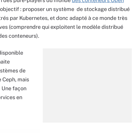
’un des pure-players du monde
des conteneurs Open
n objectif : proposer un système de stockage distribué
strés par Kubernetes, et donc adapté à ce monde très
ives (comprendre qui exploitent le modèle distribué
 des conteneurs).
disponible
aite
systèmes de
 Ceph, mais
. Une façon
ervices en