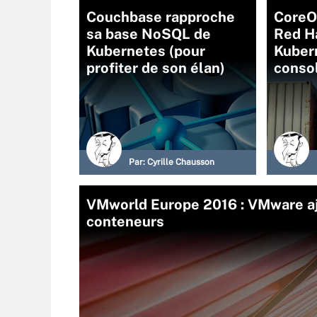
Couchbase rapproche
CoreO
sa base NoSQL de
Red Ha
Kubernetes (pour
Kuber
profiter de son élan)
conso
Par:
Cyrille Chausson
VMworld Europe 2016 : VMware aj
conteneurs