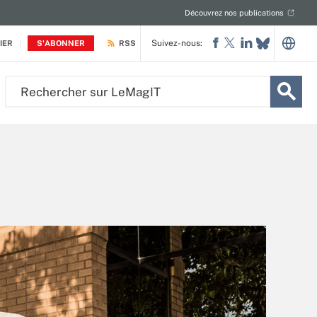
Découvrez nos publications
Suivez-nous:
IER
S'ABONNER
RSS
Rechercher
sur
LeMagIT