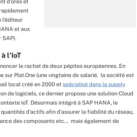
nt d’ores et
 rapidement
 l’éditeur
 HANA et aux
r SAP).
 l’IoT
nnoncer le rachat de deux pépites européennes. En
ue sur Plat.One (une vingtaine de salarié, la société est
seil local créé en 2000 et
spécialisé dans la supply
tion de logiciels, ce dernier propose une solution Cloud
contexte IoT. Désormais intégré à SAP HANA, le
antités d’actifs afin d’assurer la fiabilité du réseau,
enance des composants etc… mais également de