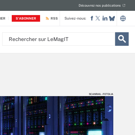
Découvrez nos publications
Suivez-nous:
IER
S'ABONNER
RSS
Rechercher
sur
LeMagIT
SCANRAIL - FOTOLIA
SCANRAIL - FOTOLIA