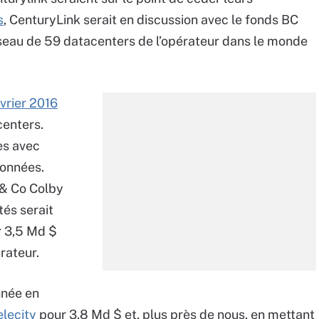
s
, CenturyLink serait en discussion avec le fonds BC
réseau de 59 datacenters de l’opérateur dans le monde
vrier 2016
centers.
es avec
données.
 & Co Colby
tés serait
r 3,5 Md $
érateur.
nnée en
elecity
pour 3,8 Md $ et, plus près de nous, en mettant