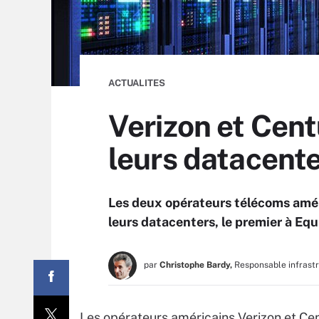
ACTUALITES
Verizon et Cent
leurs datacent
Les deux opérateurs télécoms amér
leurs datacenters, le premier à Equ
par
Christophe Bardy,
Responsable infrast
Les opérateurs américains Verizon et Cent