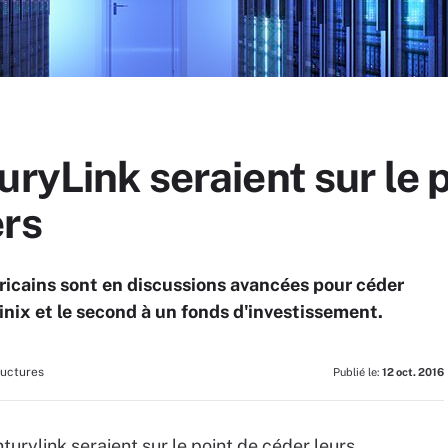
uryLink seraient sur le 
ers
icains sont en discussions avancées pour céder
inix et le second à un fonds d'investissement.
ructures
Publié le:
12 oct. 2016
urylink seraient sur le point de céder leurs