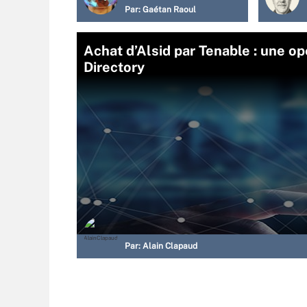
Par:
Gaétan Raoul
Achat d’Alsid par Tenable : une op
Directory
Par:
Alain Clapaud