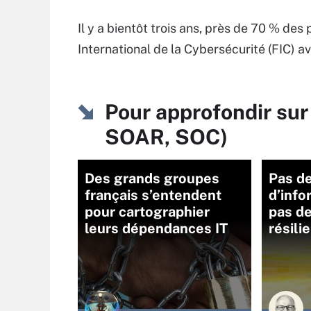
Il y a bientôt trois ans, près de 70 % des
International de la Cybersécurité (FIC) a
Pour approfondir sur
SOAR, SOC)
Des grands groupes
Pas d
français s’entendent
d’info
pour cartographier
pas de
leurs dépendances IT
résili