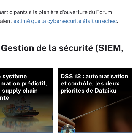
 participants à la plénière d’ouverture du Forum
vaient
estimé que la cybersécurité était un échec
.
 Gestion de la sécurité (SIEM,
e système
DSS 12 : automatisation
rmation prédictif,
et contrôle, les deux
 supply chain
priorités de Dataiku
ente