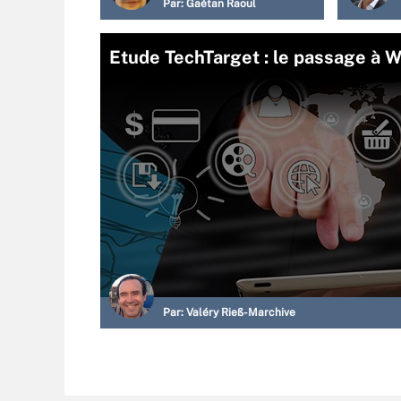
Par:
Gaétan Raoul
Etude TechTarget : le passage à W
Par:
Valéry Rieß-Marchive