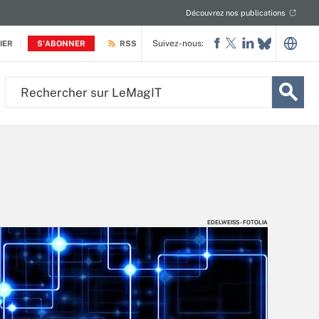
Découvrez nos publications
Suivez-nous:
IER
S'ABONNER
RSS
Rechercher
sur
LeMagIT
EDELWEISS - FOTOLIA
EDELWEISS - FOTOLIA