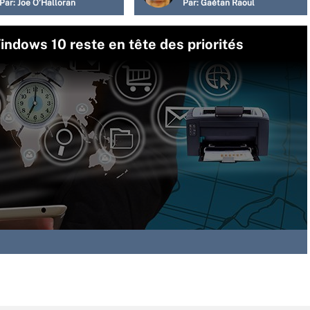
Par:
Joe O’Halloran
Par:
Gaétan Raoul
indows 10 reste en tête des priorités