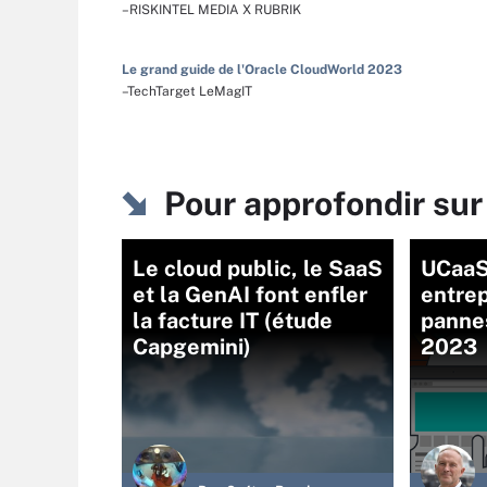
–RISKINTEL MEDIA X RUBRIK
Le grand guide de l'Oracle CloudWorld 2023
–TechTarget LeMagIT
Pour approfondir su
Le cloud public, le SaaS
UCaaS
et la GenAI font enfler
entrep
la facture IT (étude
panne
Capgemini)
2023