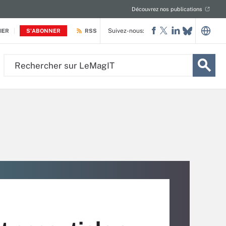
Découvrez nos publications
Suivez-nous:
IER
S'ABONNER
RSS
Rechercher
sur
LeMagIT