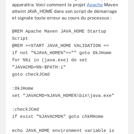
apparaîtra. Voici comment le projet
Apache
Maven
atteint JAVA_HOME dans son script de démarrage
et signale toute erreur au cours du processus :
@REM Apache Maven JAVA_HOME Startup
Script
@REM ==START JAVA_HOME VALIDATION ==
if not "%JAVA_HOME%"=="" goto OkJHome
for %%i in (java.exe) do set
"JAVACMD=%%~$PATH:i"
goto checkJCmd
:OkJHome
set "JAVACMD=%JAVA_HOME%\bin\java.exe"
:checkJCmd
if exist "%JAVACMD%" goto chkMHome
echo JAVA_HOME environment variable is