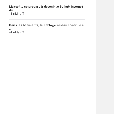
Marseille se prépare à devenir le 5e hub Internet
du ...
– LeMagIT
Dans les bâtiments, le câblage réseau continue à
...
– LeMagIT