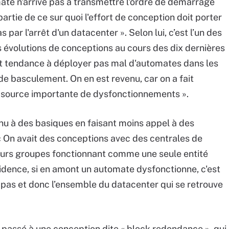
ate n'arrive pas à transmettre l'ordre de démarrage
artie de ce sur quoi l'effort de conception doit porter
par l'arrêt d'un datacenter ». Selon lui, c’est l’un des
es évolutions de conceptions au cours des dix dernières
vait tendance à déployer pas mal d'automates dans les
e basculement. On en est revenu, car on a fait
 source importante de dysfonctionnements ».
enu à des basiques en faisant moins appel à des
 On avait des conceptions avec des centrales de
ieurs groupes fonctionnant comme une seule entité
idence, si en amont un automate dysfonctionne, c'est
 pas et donc l’ensemble du datacenter qui se retrouve
 passé à une conception dite « block redondance », qui