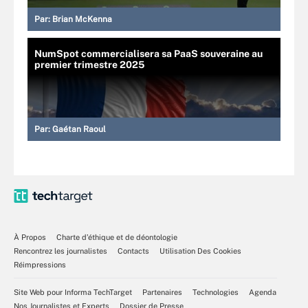
Par:
Brian McKenna
NumSpot commercialisera sa PaaS souveraine au
premier trimestre 2025
Par:
Gaétan Raoul
À Propos
Charte d’éthique et de déontologie
Rencontrez les journalistes
Contacts
Utilisation Des Cookies
Réimpressions
Site Web pour Informa TechTarget
Partenaires
Technologies
Agenda
Nos Journalistes et Experts
Dossier de Presse