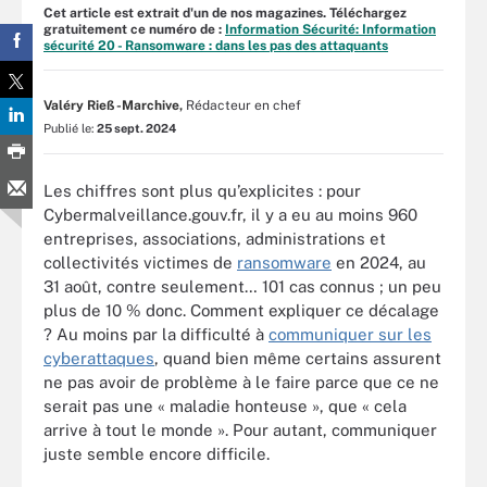
Cet article est extrait d'un de nos magazines. Téléchargez
gratuitement ce numéro de :
Information Sécurité: Information
sécurité 20 - Ransomware : dans les pas des attaquants
Valéry Rieß-Marchive,
Rédacteur en chef
Publié le:
25 sept. 2024
Les chiffres sont plus qu’explicites : pour
Cybermalveillance.gouv.fr, il y a eu au moins 960
entreprises, associations, administrations et
collectivités victimes de
ransomware
en 2024, au
31 août, contre seulement… 101 cas connus ; un peu
plus de 10 % donc. Comment expliquer ce décalage
? Au moins par la difficulté à
communiquer sur les
cyberattaques
, quand bien même certains assurent
ne pas avoir de problème à le faire parce que ce ne
serait pas une « maladie honteuse », que « cela
arrive à tout le monde ». Pour autant, communiquer
juste semble encore difficile.