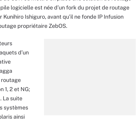
le logicielle est née d’un fork du projet de routage
unihiro Ishiguro, avant qu’il ne fonde IP Infusion
routage propriétaire ZebOS.
teurs
aquets d’un
ative
uagga
 routage
 1, 2 et NG;
 La suite
es systèmes
aris ainsi