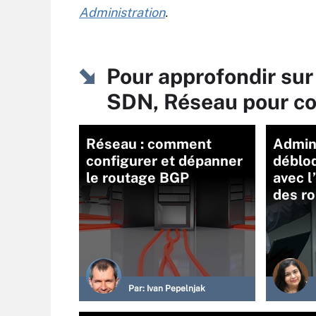
Administration
.
Pour approfondir sur
SDN, Réseau pour c
Réseau : comment
Admini
configurer et dépanner
déblo
le routage BGP
avec 
des r
Par:
Ivan Pepelnjak