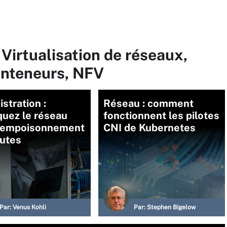
 Virtualisation de réseaux,
onteneurs, NFV
stration :
Réseau : comment
quez le réseau
fonctionnent les pilotes
l’empoisonnement
CNI de Kubernetes
outes
Par:
Venus Kohli
Par:
Stephen Bigelow