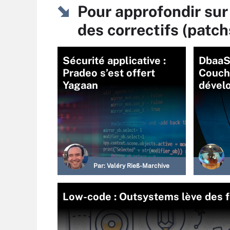
Pour approfondir sur
des correctifs (patch
Sécurité applicative :
DbaaS 
Pradeo s’est offert
Couchb
Yagaan
dével
Par:
Valéry Rieß-Marchive
Low-code : Outsystems lève des f