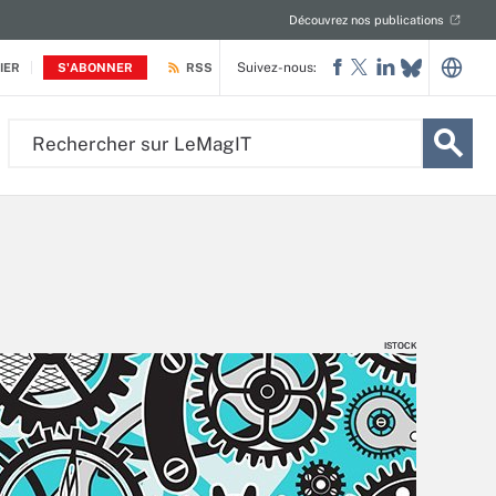
Découvrez nos publications
Suivez-nous:
IER
S'ABONNER
RSS
Rechercher
sur
LeMagIT
ISTOCK
ISTOCK