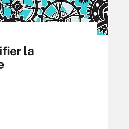
fier la
e