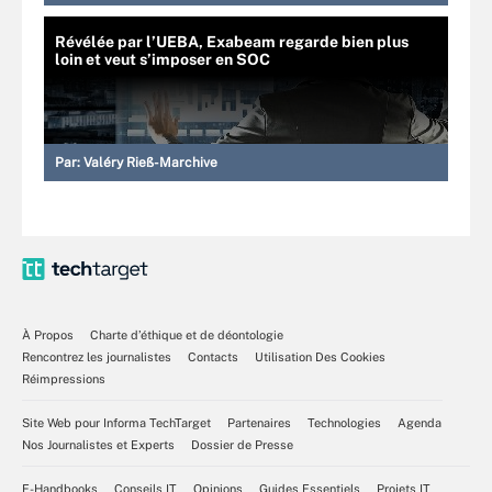
Révélée par l’UEBA, Exabeam regarde bien plus
loin et veut s’imposer en SOC
Par:
Valéry Rieß-Marchive
À Propos
Charte d’éthique et de déontologie
Rencontrez les journalistes
Contacts
Utilisation Des Cookies
Réimpressions
Site Web pour Informa TechTarget
Partenaires
Technologies
Agenda
Nos Journalistes et Experts
Dossier de Presse
E-Handbooks
Conseils IT
Opinions
Guides Essentiels
Projets IT