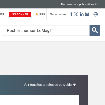
Découvrez nos publications
Suivez-nous:
IER
S'ABONNER
RSS
Rechercher
sur
LeMagIT
Voir tous les articles de ce guide