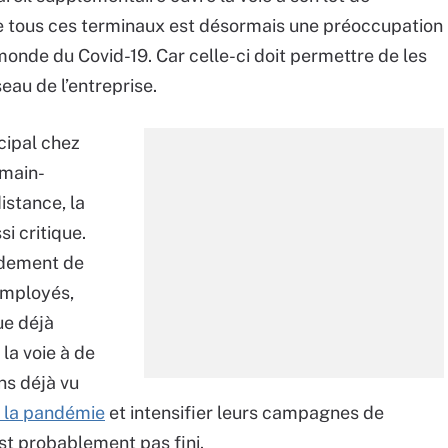
de tous ces terminaux est désormais une préoccupation
 monde du Covid-19. Car celle-ci doit permettre de les
seau de l’entreprise.
cipal chez
 main-
istance, la
i critique.
idement de
employés,
ue déjà
la voie à de
ns déjà vu
e la pandémie
et intensifier leurs campagnes de
’est probablement pas fini.