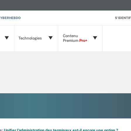
CYBERHEBDO
S'IDENTIF
Contenu
Technologies
Premium
Pro+
de:
Unifier l’administration des terminaux est-il encore une option ?