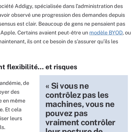
ciété Addigy, spécialisée dans l’administration des
avoir observé une progression des demandes depuis
onsensus est clair. Beaucoup de gens ne pensaient pas
 Apple. Certains avaient peut-être un
modèle BYOD
, ou
intenant, ils ont ce besoin de s’assurer qu’ils les
t flexibilité… et risques
pandémie, de
« Si vous ne
oyer des
contrôlez pas les
ce en même
machines, vous ne
e. Et cela
pouvez pas
iser leurs
vraiment contrôler
ils.
leur posture de