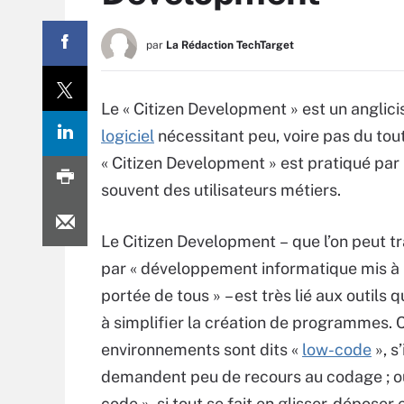
par
La Rédaction TechTarget
Le « Citizen Development » est un angli
logiciel
nécessitant peu, voire pas du to
« Citizen Development » est pratiqué par l
souvent des utilisateurs métiers.
Le Citizen Development – que l’on peut t
par « développement informatique mis à 
portée de tous » – est très lié aux outils q
à simplifier la création de programmes. 
environnements sont dits «
low-code
», s’
demandent peu de recours au codage ; ou
code », si tout se fait en glisser-déposer 