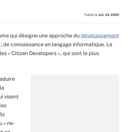
Publié le:
juil. 24, 2020
cisme qui désigne une approche du
développement
ut, de connaissance en langage informatique. Le
es « Citizen Developers », qui sont le plus
raduire
la
ui visent
Ces
ils
 « no-
et en