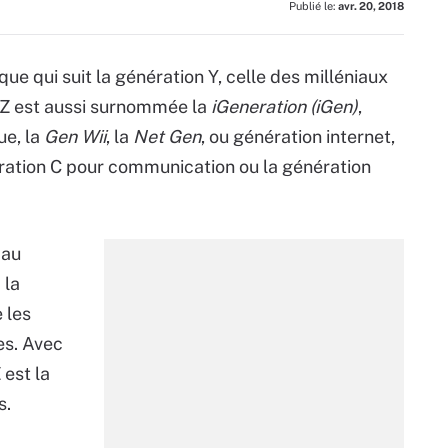
Publié le:
avr. 20, 2018
e qui suit la génération Y, celle des milléniaux
n Z est aussi surnommée la
iGeneration (iGen)
,
ue, la
Gen Wii
, la
Net Gen
, ou génération internet,
ration C pour communication ou la génération
 au
 la
 les
es. Avec
 est la
s.