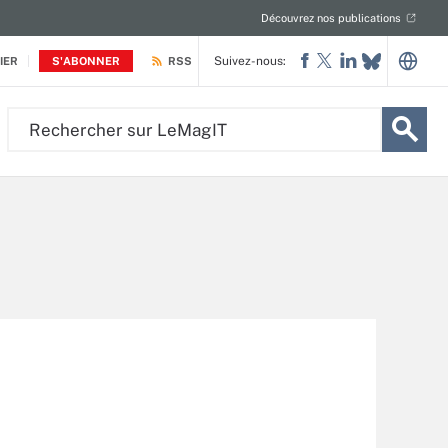
Découvrez nos publications
Suivez-nous:
IER
S'ABONNER
RSS
Rechercher
sur
LeMagIT