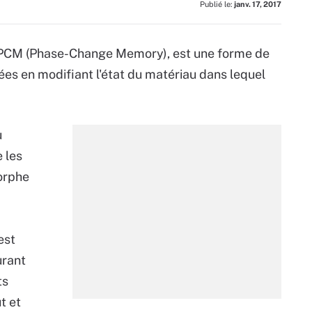
Publié le:
janv. 17, 2017
PCM (Phase-Change Memory), est une forme de
es en modifiant l'état du matériau dans lequel
u
 les
orphe
est
urant
ts
t et