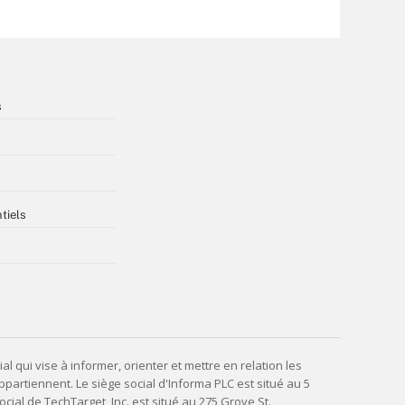
s
tiels