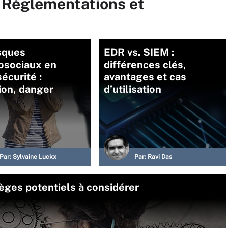
r Réglementations et
sques
EDR vs. SIEM :
osociaux en
différences clés,
écurité :
avantages et cas
ion, danger
d’utilisation
Par:
Sylvaine Luckx
Par:
Ravi Das
èges potentiels à considérer