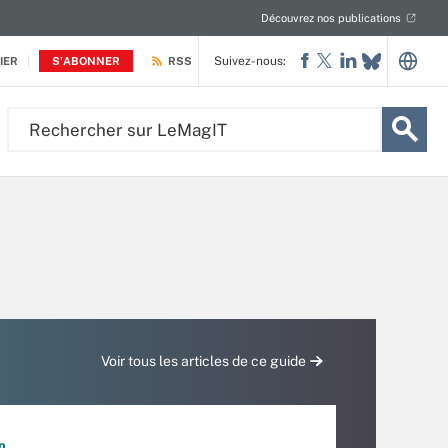
Découvrez nos publications
Suivez-nous:
IER
S'ABONNER
RSS
Rechercher
sur
LeMagIT
Voir tous les articles de ce guide
n