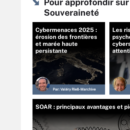
Pour approfondir su
Souveraineté
Cybermenaces 2025 :
Les ri
érosion des frontières
psych
et marée haute
cybers
persistante
attent
Par:
Valéry Rieß-Marchive
SOAR : principaux avantages et pi