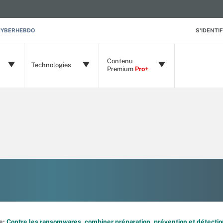
CYBERHEBDO
S'IDENTIF
Contenu
Technologies
Premium
Pro+
de:
Contre les ransomwares, combiner préparation, prévention et détectio