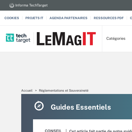
Informa TechTarget
COOKIES
PROJETS IT
AGENDA PARTENAIRES
RESSOURCES PDF
Catégories
Accueil
Réglementations et Souveraineté
Guides Essentiels
CONSEIL
Cet article fait partie de notre gui