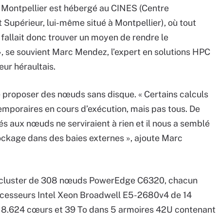
de Montpellier est hébergé au CINES (Centre
Supérieur, lui-même situé à Montpellier), où tout
 fallait donc trouver un moyen de rendre le
», se souvient Marc Mendez, l’expert en solutions HPC
ur héraultais.
e proposer des nœuds sans disque. « Certains calculs
emporaires en cours d’exécution, mais pas tous. De
rés aux nœuds ne serviraient à rien et il nous a semblé
ockage dans des baies externes », ajoute Marc
un cluster de 308 nœuds PowerEdge C6320, chacun
cesseurs Intel Xeon Broadwell E5-2680v4 de 14
e 8.624 cœurs et 39 To dans 5 armoires 42U contenant