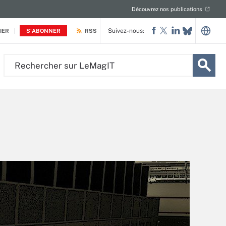
Découvrez nos publications
Suivez-nous:
IER
S'ABONNER
RSS
Rechercher
sur
LeMagIT