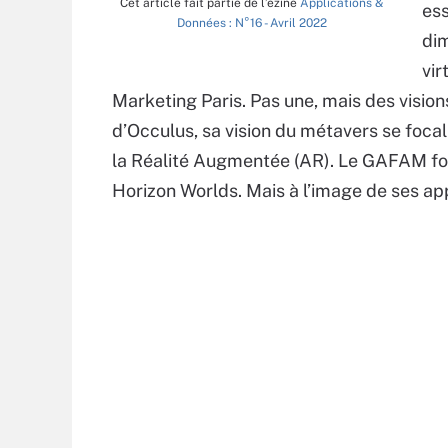
Cet article fait partie de l’ezine
Applications &
ess
Données : N°16 - Avril 2022
dim
vir
Marketing Paris. Pas une, mais des visi
d’Occulus, sa vision du métavers se focali
la Réalité Augmentée (AR). Le GAFAM fond
Horizon Worlds. Mais à l’image de ses app