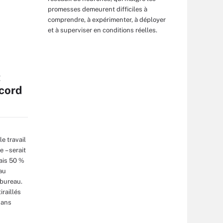
promesses demeurent difficiles à
comprendre, à expérimenter, à déployer
et à superviser en conditions réelles.
t
ccord
e travail
e – serait
ais 50 %
au
 bureau.
iraillés
dans