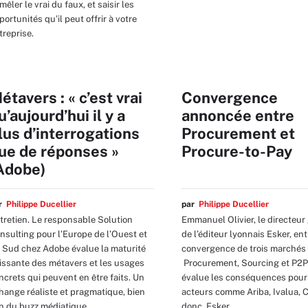
mêler le vrai du faux, et saisir les
portunités qu’il peut offrir à votre
treprise.
étavers : « c’est vrai
Convergence
u’aujourd’hui il y a
annoncée entre
lus d’interrogations
Procurement et
ue de réponses »
Procure-to-Pay
Adobe)
ar
Philippe Ducellier
par
Philippe Ducellier
tretien. Le responsable Solution
Emmanuel Olivier, le directeur
nsulting pour l’Europe de l’Ouest et
de l’éditeur lyonnais Esker, ent
 Sud chez Adobe évalue la maturité
convergence de trois marchés 
issante des métavers et les usages
Procurement, Sourcing et P2P 
ncrets qui peuvent en être faits. Un
évalue les conséquences pour
hange réaliste et pragmatique, bien
acteurs comme Ariba, Ivalua, 
in du buzz médiatique.
donc, Esker.