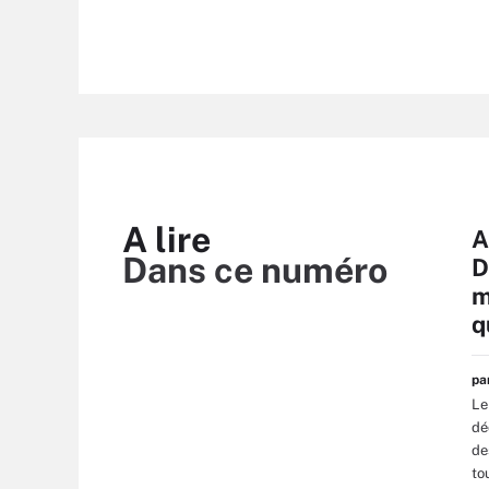
A lire
A
Dans ce numéro
D
m
q
p
Le
dé
de
to