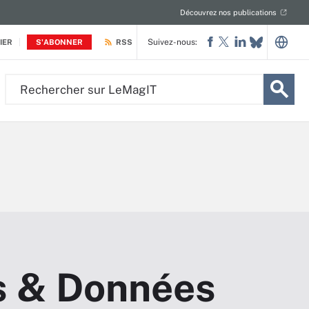
Découvrez nos publications
Suivez-nous:
IER
S'ABONNER
RSS
Rechercher
sur
LeMagIT
s & Données