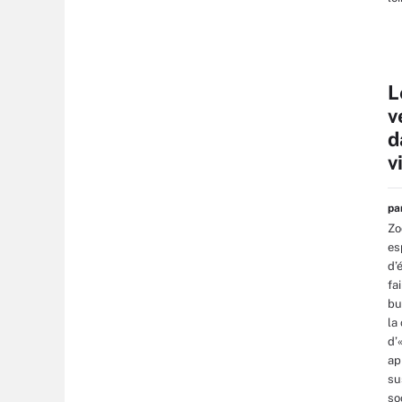
L
v
d
v
p
Zo
es
d’
fa
bu
la
d’
ap
su
so