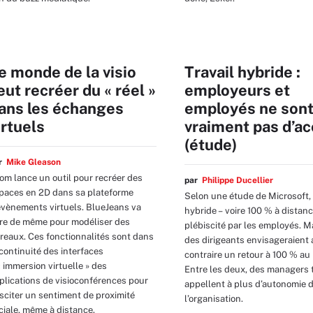
e monde de la visio
Travail hybride :
eut recréer du « réel »
employeurs et
ans les échanges
employés ne son
irtuels
vraiment pas d’a
(étude)
ar
Mike Gleason
om lance un outil pour recréer des
par
Philippe Ducellier
paces en 2D dans sa plateforme
Selon une étude de Microsoft, l
évènements virtuels. BlueJeans va
hybride – voire 100 % à distanc
ire de même pour modéliser des
plébiscité par les employés. M
reaux. Ces fonctionnalités sont dans
des dirigeants envisageraient 
 continuité des interfaces
contraire un retour à 100 % au
« immersion virtuelle » des
Entre les deux, des managers t
plications de visioconférences pour
appellent à plus d’autonomie 
sciter un sentiment de proximité
l’organisation.
ciale, même à distance.