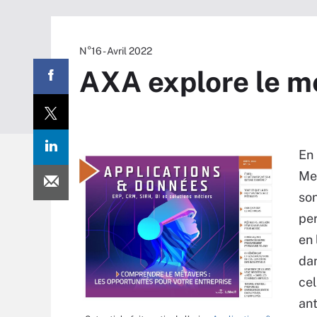
N°16 - Avril 2022
AXA explore le m
En 
Met
son
per
en 
dan
cel
ant