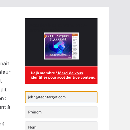
Accédez à ce contenu
PRO+
gratuitement !
nait
aleur
Déjà membre?
Merci de vous
identifier pour accéder à ce contenu.
l
ait
n :
ent à
sé