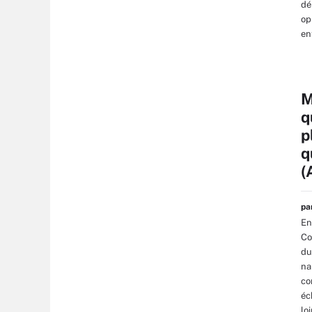
dé
op
en
M
q
p
q
(
p
En
Co
du
na
co
éc
lo