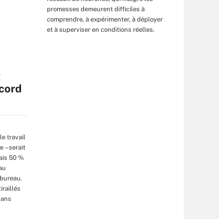
promesses demeurent difficiles à
comprendre, à expérimenter, à déployer
et à superviser en conditions réelles.
t
ccord
e travail
e – serait
ais 50 %
au
 bureau.
iraillés
dans