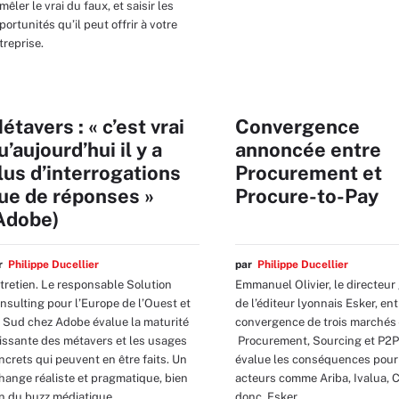
mêler le vrai du faux, et saisir les
portunités qu’il peut offrir à votre
treprise.
étavers : « c’est vrai
Convergence
u’aujourd’hui il y a
annoncée entre
lus d’interrogations
Procurement et
ue de réponses »
Procure-to-Pay
Adobe)
ar
Philippe Ducellier
par
Philippe Ducellier
tretien. Le responsable Solution
Emmanuel Olivier, le directeur
nsulting pour l’Europe de l’Ouest et
de l’éditeur lyonnais Esker, ent
 Sud chez Adobe évalue la maturité
convergence de trois marchés 
issante des métavers et les usages
Procurement, Sourcing et P2P 
ncrets qui peuvent en être faits. Un
évalue les conséquences pour
hange réaliste et pragmatique, bien
acteurs comme Ariba, Ivalua, 
in du buzz médiatique.
donc, Esker.