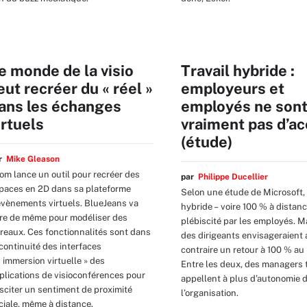
e monde de la visio
Travail hybride :
eut recréer du « réel »
employeurs et
ans les échanges
employés ne son
irtuels
vraiment pas d’a
(étude)
ar
Mike Gleason
om lance un outil pour recréer des
par
Philippe Ducellier
paces en 2D dans sa plateforme
Selon une étude de Microsoft, l
évènements virtuels. BlueJeans va
hybride – voire 100 % à distanc
ire de même pour modéliser des
plébiscité par les employés. M
reaux. Ces fonctionnalités sont dans
des dirigeants envisageraient 
 continuité des interfaces
contraire un retour à 100 % au
« immersion virtuelle » des
Entre les deux, des managers t
plications de visioconférences pour
appellent à plus d’autonomie 
sciter un sentiment de proximité
l’organisation.
ciale, même à distance.