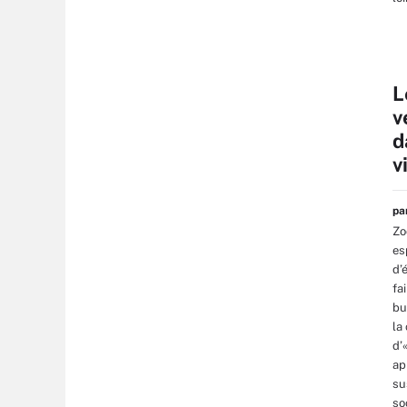
L
v
d
v
p
Zo
es
d’
fa
bu
la
d’
ap
su
so