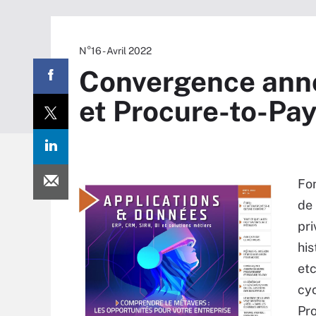
N°16 - Avril 2022
Convergence ann
et Procure-to-Pa
Fon
de 
pri
his
etc
cyc
Pro