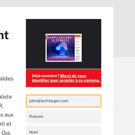
Accédez à ce contenu
PRO+
nt
gratuitement !
Déjà membre?
Merci de vous
olides
identifier pour accéder à ce contenu.
liste
R,
es aux
t) et
 Oui,