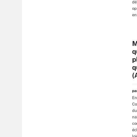
dé
op
en
M
q
p
q
(
p
En
Co
du
na
co
éc
lo