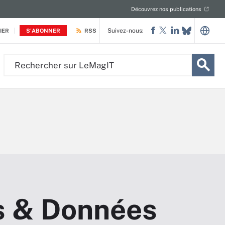
Découvrez nos publications
Suivez-nous:
IER
S'ABONNER
RSS
Rechercher
sur
LeMagIT
s & Données