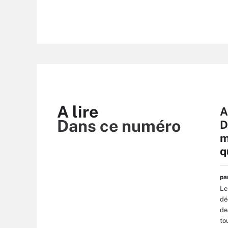
A lire
A
Dans ce numéro
D
m
q
p
Le
dé
de
to