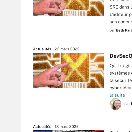
SRE dans l
L’éditeur 
SINGKHAM - FOTOLIA
ses concu
par
Beth Pari
Actualités
22 mars 2022
DevSecOp
Qu’il s’agi
systèmes d
la sécurit
cybersécur
SINGKHAM - FOTOLIA
la suite
par
Actualités
18 mars 2022