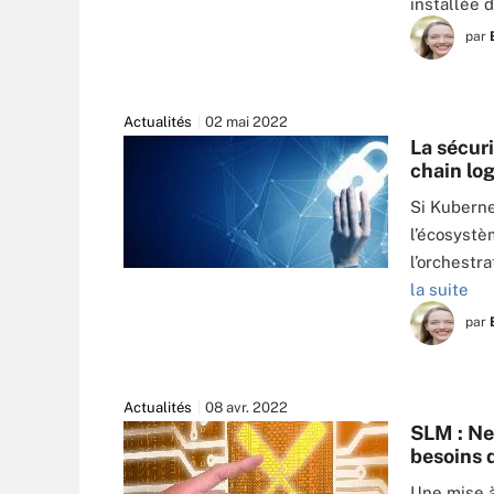
installée
par
Actualités
02 mai 2022
La sécur
chain log
Si Kuberne
l’écosystè
l’orchestr
SERGEY NIVENS - FOTOLIA
la suite
par
Actualités
08 avr. 2022
SLM : Ne
besoins 
Une mise à