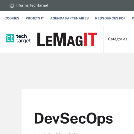
Informa TechTarget
COOKIES
PROJETS IT
AGENDA PARTENAIRES
RESSOURCES PDF
Catégories
DevSecOps