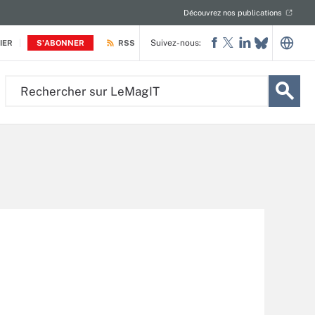
Découvrez nos publications
Suivez-nous:
IER
S'ABONNER
RSS
Rechercher
sur
LeMagIT