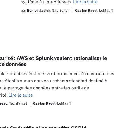
système à deux vitesses.
Lire la suite
par
Ben Lutkevich,
Site Editor
Gaétan Raoul,
LeMagIT
urité : AWS et Splunk veulent rationaliser le
de données
k et d’autres éditeurs vont commencer à construire des
s établis sur un nouveau schéma standard destiné à
er le partage des données entre les outils de
ité.
Lire la suite
seau,
TechTarget
Gaétan Raoul,
LeMagIT