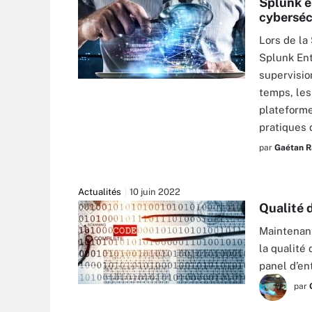
Splunk en
cyberséc
Lors de la
Splunk Ent
supervisio
ALPHASPIRIT - STOCK.ADOBE.COM
temps, les
plateforme
pratiques 
par
Gaétan R
Actualités
10 juin 2022
Qualité 
Maintenant
la qualité
panel d’en
par