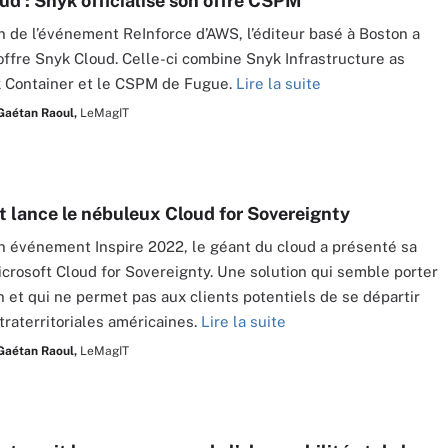
ud : Snyk officialise son offre CSPM
on de l’événement ReInforce d’AWS, l’éditeur basé à Boston a
offre Snyk Cloud. Celle-ci combine Snyk Infrastructure as
k Container et le CSPM de Fugue.
Lire la suite
Gaétan Raoul,
LeMagIT
t lance le nébuleux Cloud for Sovereignty
n événement Inspire 2022, le géant du cloud a présenté sa
icrosoft Cloud for Sovereignty. Une solution qui semble porter
n et qui ne permet pas aux clients potentiels de se départir
xtraterritoriales américaines.
Lire la suite
Gaétan Raoul,
LeMagIT