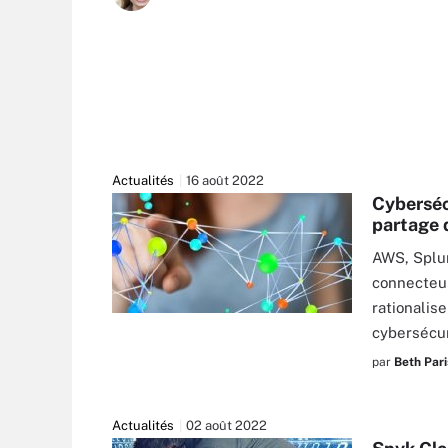
Actualités
16 août 2022
Cyberséc
partage 
AWS, Splun
connecteur
rationalis
VEGE - STOCK.ADOBE.COM
cybersécur
par
Beth Pari
Actualités
02 août 2022