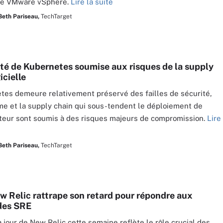
 de VMware vSphere.
Lire la suite
Beth Pariseau,
TechTarget
ité de Kubernetes soumise aux risques de la supply
icielle
tes demeure relativement préservé des failles de sécurité,
me et la supply chain qui sous-tendent le déploiement de
ateur sont soumis à des risques majeurs de compromission.
Lire
Beth Pariseau,
TechTarget
w Relic rattrape son retard pour répondre aux
des SRE
 jour de New Relic cette semaine reflète le rôle crucial des