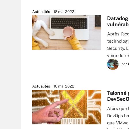
Actualités
18 mai 2022
Datadog 
vulnérabi
Après l’acq
technologi
Security. L
EVA - STOCK.ADOBE.COM
voire de r
par
Actualités
16 mai 2022
Talonné 
DevSec
Alors que 
DevOps bas
que VMware
SINGKHAM - FOTOLIA