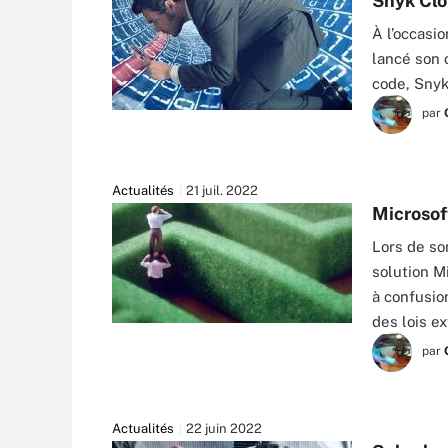
Snyk Clo
À l’occasi
lancé son 
code, Sny
par
ALPHASPIRIT - FOTOLIA
Actualités
21 juil. 2022
Microsof
Lors de so
solution M
à confusio
des lois e
GETTY IMAGES
par
Actualités
22 juin 2022