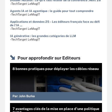
Dossier Nutanix : ce qu'il faut retenir de la conférence .Next'26
–TechTarget LeMagIT
Agents IA et IA agentique : le guide pour tout comprendre
–TechTarget LeMagIT
Applications et données 25 – Les éditeurs français face au défi
de l'IA ...
–TechTarget LeMagIT
IA générative : les grandes catégories de LLM
–TechTarget LeMagIT
Pour approfondir sur Editeurs
8 bonnes pratiques pour déployer les câbles réseau
Par:
John Burke
7 avantages clés de la mise en place d’une politique