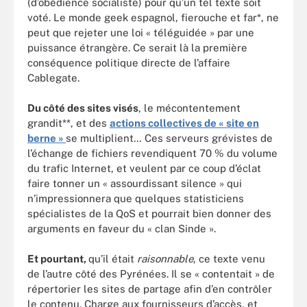
(d’obédience socialiste) pour qu’un tel texte soit
voté. Le monde geek espagnol, fierouche et far*, ne
peut que rejeter une loi « téléguidée » par une
puissance étrangère. Ce serait là la première
conséquence politique directe de l’affaire
Cablegate.
Du côté des sites visés
, le mécontentement
grandit**, et des
actions collectives de « site en
berne »
se multiplient… Ces serveurs grévistes de
l’échange de fichiers revendiquent 70 % du volume
du trafic Internet, et veulent par ce coup d’éclat
faire tonner un « assourdissant silence » qui
n’impressionnera que quelques statisticiens
spécialistes de la QoS et pourrait bien donner des
arguments en faveur du « clan Sinde ».
Et pourtant,
qu’il était
raisonnable
, ce texte venu
de l’autre côté des Pyrénées. Il se « contentait » de
répertorier les sites de partage afin d’en contrôler
le contenu. Charge aux fournisseurs d’accès, et