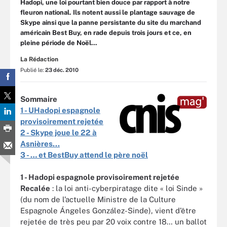
Hadopi, une loi pourtant bien douce par rapport à notre
fleuron national. Ils notent aussi le plantage sauvage de
Skype ainsi que la panne persistante du site du marchand
américain Best Buy, en rade depuis trois jours et ce, en
pleine période de Noël...
La Rédaction
Publié le:
23 déc. 2010
Sommaire
1 - UHadopi espagnole
provisoirement rejetée
2 - Skype joue le 22 à
Asnières...
3 - … et BestBuy attend le père noël
1 - Hadopi espagnole provisoirement rejetée
Recalée
: la loi anti-cyberpiratage dite « loi Sinde »
(du nom de l’actuelle Ministre de la Culture
Espagnole Ángeles González-Sinde), vient d’être
rejetée de très peu par 20 voix contre 18… un ballot