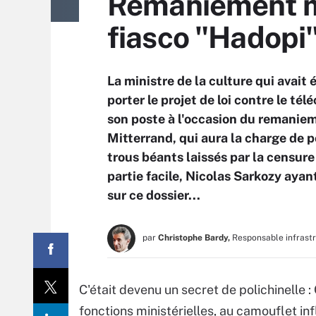
Remaniement min
fiasco "Hadopi
La ministre de la culture qui avait
porter le projet de loi contre le té
son poste à l'occasion du remaniem
Mitterrand, qui aura la charge de p
trous béants laissés par la censure 
partie facile, Nicolas Sarkozy ayan
sur ce dossier...
par
Christophe Bardy,
Responsable infrast
C'était devenu un secret de polichinelle :
fonctions ministérielles, au camouflet in