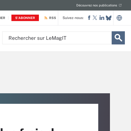
Découvrez nos publications
Suivez-nous:
IER
S'ABONNER
RSS
Rechercher
sur
LeMagIT